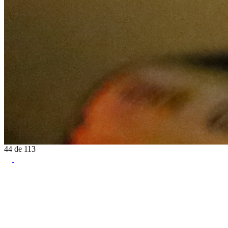
44
de
113