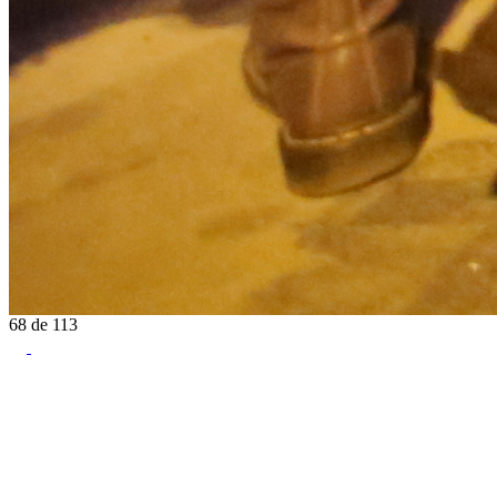
68
de
113