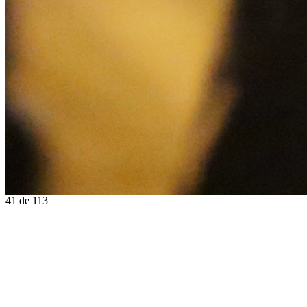
41
de
113