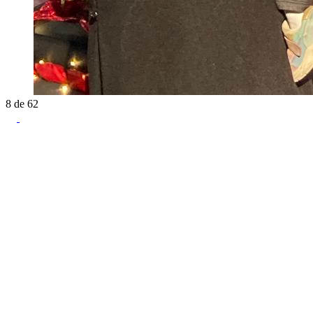
8
de
62