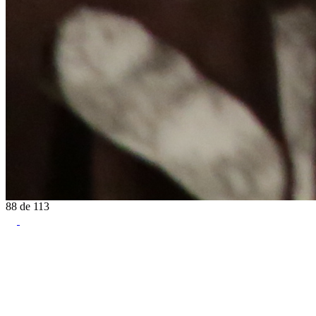
88
de
113