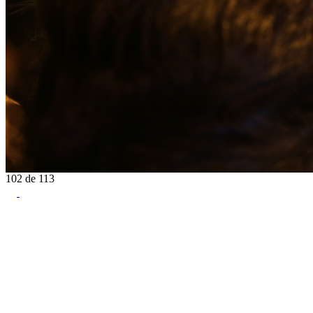
102
de
113