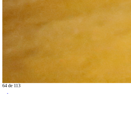
64
de
113