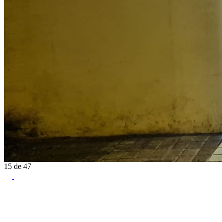
15
de
47