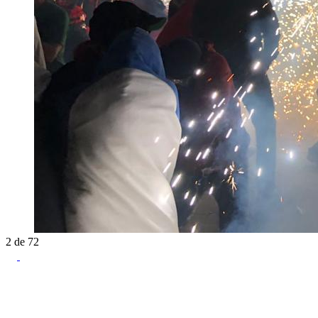
2
de
72