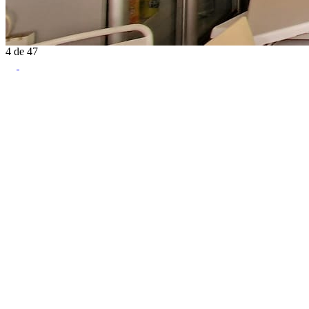
4
de
47