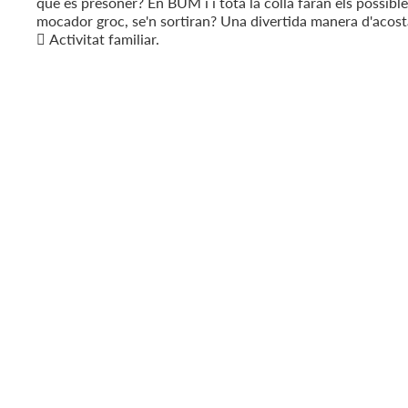
què és presoner? En BUM i i tota la colla faran els possible
mocador groc, se'n sortiran? Una divertida manera d'acostar
 Activitat familiar.