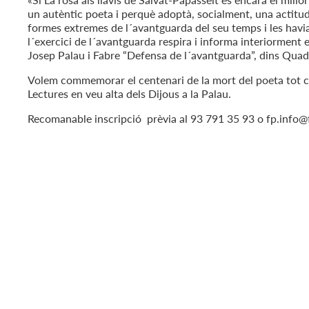
un autèntic poeta i perquè adoptà, socialment, una actitud
formes extremes de l´avantguarda del seu temps i les havia 
l´exercici de l´avantguarda respira i informa interiorment e
Josep Palau i Fabre “Defensa de l´avantguarda”, dins Quad
Volem commemorar el centenari de la mort del poeta tot con
Lectures en veu alta dels Dijous a la Palau.
Recomanable inscripció prèvia al 93 791 35 93 o fp.info