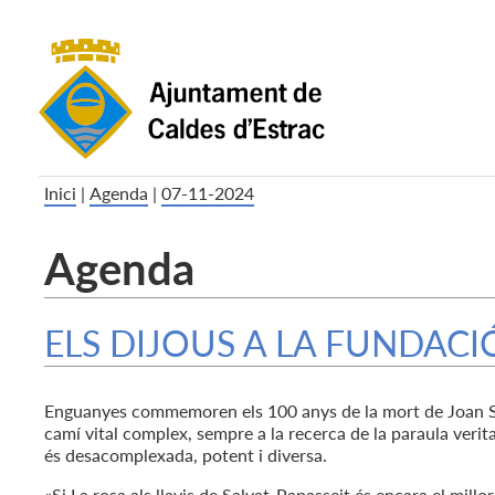
Inici
|
Agenda
|
07-11-2024
Agenda
ELS DIJOUS A LA FUNDACI
Enguanyes commemoren els 100 anys de la mort de Joan Salv
camí vital complex, sempre a la recerca de la paraula veri
és desacomplexada, potent i diversa.
«Si La rosa als llavis de Salvat-Papasseit és encara el mill