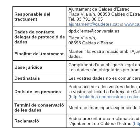
Ajuntament de Caldes d’Estrac
Responsable del
Plaça Vila s/n, 08393 Caldes d’Estr
tractament
Tel. 93 791 00 05
ajuntament
@caldetes.cat
www.cal
dpd.cliente@conversia.es
Dades de contacte
delegat de protecció de
Plaça Vila s/n,
dades
08393 Caldes d’Estrac
Mantenir la vostra relació amb l’Aju
Finalitat del tractament
dades.
Compliment d’una obligació legal ap
Base jurídica
Les dades són obligatòries per tramit
Destinataris
Les vostres dades no es comunicara
Podeu accedir a les vostres dades, rec
Drets de les persones
la vostra sol·licitud a l’adreça de C
(
http://caldetes.eadministracio.cat/in
Termini de conservació
Mentre es mantingui la vigència de 
de les dades
Podeu presentar una reclamació adre
Reclamació
l’Ajuntament de Caldes d’Estrac
(htt