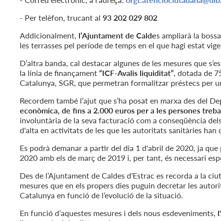
- Per telèfon, trucant al
93 202 029 802
Addicionalment,
l’Ajuntament de Calde
s ampliarà la bossa
les terrasses pel període de temps en el que hagi estat vige
D’altra banda, cal destacar algunes de les mesures que s’
la línia de finançament
“ICF-Avalis liquiditat”
, dotada de 75
Catalunya, SGR, que permetran formalitzar préstecs per un 
Recordem també l’ajut que s’ha posat en marxa des del Dep
econòmica, de fins a 2.000 euros per a les persones tre
involuntària de la seva facturació com a conseqüència dels
d'alta en activitats de les que les autoritats sanitàries han
Es podrà demanar a partir del dia 1 d'abril de 2020, ja qu
2020 amb els de març de 2019 i, per tant, és necessari espe
Des de l’Ajuntament de Caldes d’Estrac es recorda a la ciu
mesures que en els propers dies puguin decretar les autori
Catalunya en funció de l’evolució de la situació.
En funció d’aquestes mesures i dels nous esdeveniments,
l