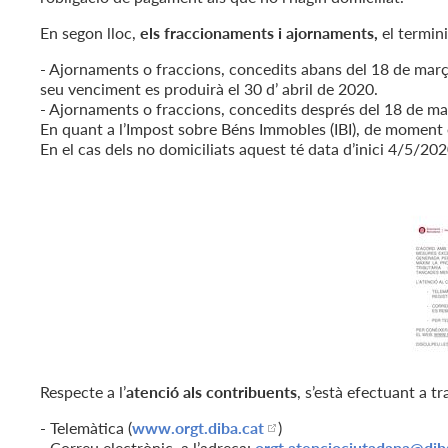
En segon lloc,
els fraccionaments i ajornaments,
el termini
- Ajornaments o fraccions, concedits abans del 18 de març 
seu venciment es produirà el 30 d’ abril de 2020.
- Ajornaments o fraccions, concedits després del 18 de ma
En quant a l’Impost sobre Béns Immobles (IBI), de moment 
En el cas dels no domiciliats aquest té data d’inici 4/5/2020
Respecte a l’
atenció als contribuents
, s’està efectuant a t
- Telemàtica (
www.orgt.diba.cat
)
- Correu electrònic, a l’adreça:
orgt.atenciociutadana
@dib