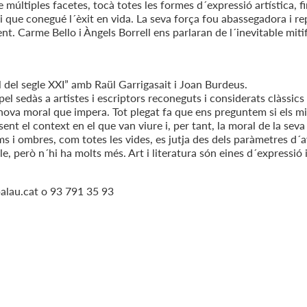
 múltiples facetes, tocà totes les formes d´expressió artística, fi
i que conegué l´èxit en vida. La seva força fou abassegadora i re
t. Carme Bello i Àngels Borrell ens parlaran de l´inevitable miti
 del segle XXI” amb Raül Garrigasait i Joan Burdeus.
el sedàs a artistes i escriptors reconeguts i considerats clàssics
 nova moral que impera. Tot plegat fa que ens preguntem si els mi
sent el context en el que van viure i, per tant, la moral de la se
ms i ombres, com totes les vides, es jutja des dels paràmetres d´
e, però n´hi ha molts més. Art i literatura són eines d´expressió i 
palau.cat o 93 791 35 93