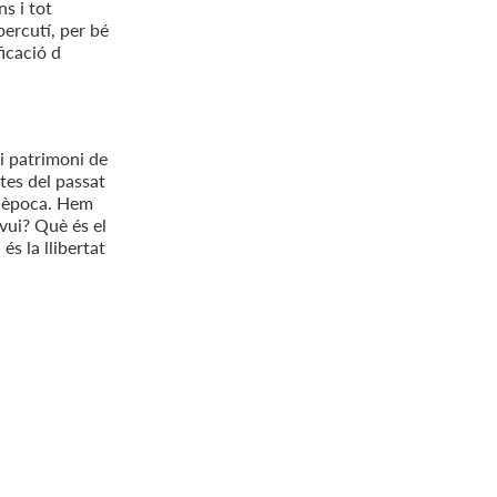
ns i tot
percutí, per bé
ficació d
 i patrimoni de
tes del passat
va època. Hem
avui? Què és el
és la llibertat