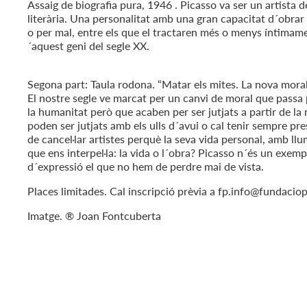
Assaig de biografia pura, 1946 . Picasso va ser un artista de
literària. Una personalitat amb una gran capacitat d´obrar 
o per mal, entre els que el tractaren més o menys íntimamen
´aquest geni del segle XX.
Segona part: Taula rodona. “Matar els mites. La nova moral
El nostre segle ve marcat per un canvi de moral que passa p
la humanitat però que acaben per ser jutjats a partir de la
poden ser jutjats amb els ulls d´avui o cal tenir sempre pre
de cancel·lar artistes perquè la seva vida personal, amb llu
que ens interpel·la: la vida o l´obra? Picasso n´és un exempl
d´expressió el que no hem de perdre mai de vista.
Places limitades. Cal inscripció prèvia a fp.info@fundacio
Imatge. ® Joan Fontcuberta