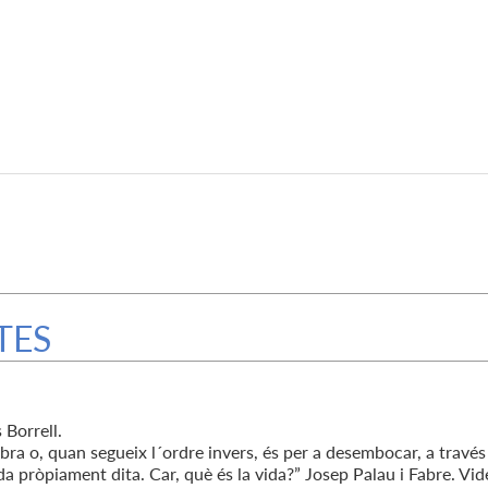
TES
 Borrell.
obra o, quan segueix l´ordre invers, és per a desembocar, a través
da pròpiament dita. Car, què és la vida?” Josep Palau i Fabre. Vid