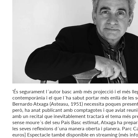
'És segurament l´autor basc amb més projecció i el més lle
contemporània i el que l´ha sabut portar més enllà de les 
Bernardo Atxaga (Asteasu, 1951) necessita poques presentaci
però, ha anat publicant amb comptagotes i que aviat reunir
amb un recital que inevitablement tractarà el tema més pr
sense moure´s del seu País Basc estimat, Atxaga ha prepara
les seves reflexions d´una manera oberta i planera. Parc C
euros] Espectacle també disponible en streaming (més inf