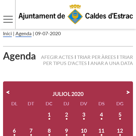
Inici
|
Agenda
|
09-07-2020
Agenda
AFEGIR ACTES
TRIAR PER ÀREES
TRIAR
PER TIPUS D'ACTES
ANAR A UNA DATA
JULIOL 2020
DL
DT
DC
DJ
DV
DS
DG
1
2
3
4
5
6
7
8
9
10
11
12