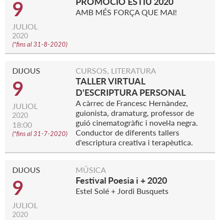
PROMOCIÓ ESTIU 2020
9
AMB MÉS FORÇA QUE MAI!
JULIOL
2020
(
*fins al 31-8-2020
)
DIJOUS
CURSOS, LITERATURA
TALLER VIRTUAL
9
D'ESCRIPTURA PERSONAL
A càrrec de Francesc Hernàndez,
JULIOL
guionista, dramaturg, professor de
2020
guió cinematogràfic i novel·la negra.
18:00
Conductor de diferents tallers
(
*fins al 31-7-2020
)
d'escriptura creativa i terapèutica.
DIJOUS
MÚSICA
Festival Poesia i + 2020
9
Estel Solé + Jordi Busquets
JULIOL
2020