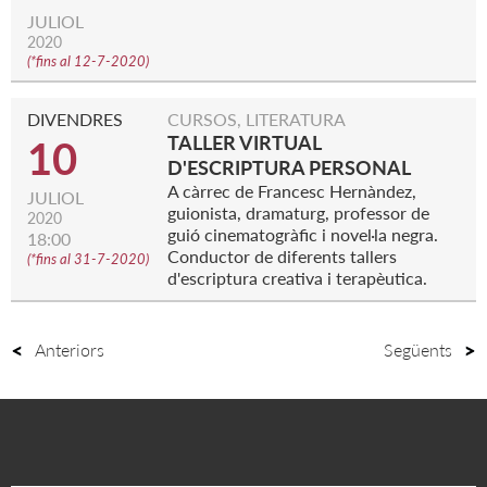
JULIOL
2020
(
*fins al 12-7-2020
)
DIVENDRES
CURSOS, LITERATURA
TALLER VIRTUAL
10
D'ESCRIPTURA PERSONAL
A càrrec de Francesc Hernàndez,
JULIOL
guionista, dramaturg, professor de
2020
guió cinematogràfic i novel·la negra.
18:00
Conductor de diferents tallers
(
*fins al 31-7-2020
)
d'escriptura creativa i terapèutica.
Anteriors
Següents