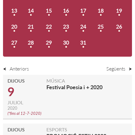
13
14
15
16
17
18
19
20
21
22
23
24
25
26
27
28
29
30
31
Anteriors
Següents
DIJOUS
MÚSICA
Festival Poesia i + 2020
9
JULIOL
2020
(
*fins al 12-7-2020
)
DIJOUS
ESPORTS