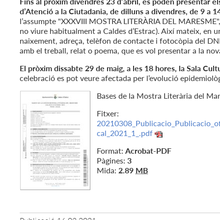
Fins al pròxim divendres 23 d’abril, es poden presentar els
d’Atenció a la Ciutadania, de dilluns a divendres, de 9 a 1
l’assumpte "XXXVIII MOSTRA LITERÀRIA DEL MARESME", el ps
no viure habitualment a Caldes d’Estrac). Així mateix, en
naixement, adreça, telèfon de contacte i fotocòpia del DNI 
amb el treball, relat o poema, que es vol presentar a la no
El pròxim dissabte 29 de maig, a les 18 hores, la Sala Cult
celebració es pot veure afectada per l’evolució epidemiolò
Bases de la Mostra Literària del M
Fitxer:
20210308_Publicacio_Publicacio_of
cal_2021_1_.pdf
Format:
Acrobat-PDF
Pàgines:
3
Mida:
2.89
MB