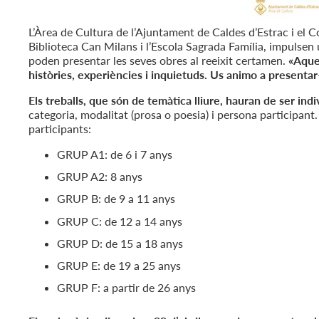
L’Àrea de Cultura de l’Ajuntament de Caldes d’Estrac i el C
Biblioteca Can Milans i l’Escola Sagrada Família, impulsen 
poden presentar les seves obres al reeixit certamen.
«Aques
històries, experiències i inquietuds. Us animo a presentar-
Els treballs, que són de temàtica lliure, hauran de ser indiv
categoria, modalitat (prosa o poesia) i persona participant
participants:
GRUP A1: de 6 i 7 anys
GRUP A2: 8 anys
GRUP B: de 9 a 11 anys
GRUP C: de 12 a 14 anys
GRUP D: de 15 a 18 anys
GRUP E: de 19 a 25 anys
GRUP F: a partir de 26 anys