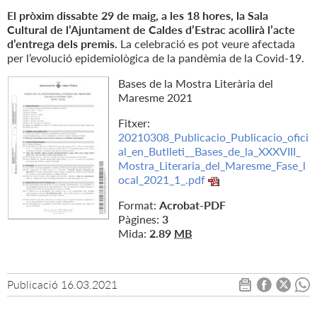
El pròxim dissabte 29 de maig, a les 18 hores, la Sala
Cultural de l’Ajuntament de Caldes d’Estrac acollirà l’acte
d’entrega dels premis.
La celebració es pot veure afectada
per l’evolució epidemiològica de la pandèmia de la Covid-19.
Bases de la Mostra Literària del
Maresme 2021
Fitxer:
20210308_Publicacio_Publicacio_ofici
al_en_Butlleti__Bases_de_la_XXXVIII_
Mostra_Literaria_del_Maresme_Fase_l
ocal_2021_1_.pdf
Format:
Acrobat-PDF
Pàgines:
3
Mida:
2.89
MB
Publicació
16.03.2021