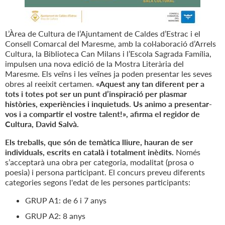
L’Àrea de Cultura de l’Ajuntament de Caldes d’Estrac i el
Consell Comarcal del Maresme, amb la col·laboració d’Arrels
Cultura, la Biblioteca Can Milans i l’Escola Sagrada Família,
impulsen una nova edició de la Mostra Literària del
Maresme. Els veïns i les veïnes ja poden presentar les seves
obres al reeixit certamen.
«Aquest any tan diferent per a
tots i totes pot ser un punt d’inspiració per plasmar
històries, experiències i inquietuds. Us animo a presentar-
vos i a compartir el vostre talent!», afirma el regidor de
Cultura, David Salvà.
Els treballs, que són de temàtica lliure, hauran de ser
individuals, escrits en català i totalment inèdits.
Només
s’acceptarà una obra per categoria, modalitat (prosa o
poesia) i persona participant. El concurs preveu diferents
categories segons l'edat de les persones participants:
GRUP A1: de 6 i 7 anys
GRUP A2: 8 anys