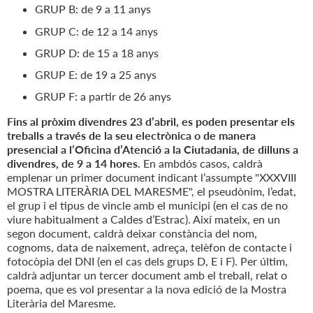
GRUP B: de 9 a 11 anys
GRUP C: de 12 a 14 anys
GRUP D: de 15 a 18 anys
GRUP E: de 19 a 25 anys
GRUP F: a partir de 26 anys
Fins al pròxim divendres 23 d’abril, es poden presentar els
treballs a través de la seu electrònica o de manera
presencial a l’Oficina d’Atenció a la Ciutadania, de dilluns a
divendres, de 9 a 14 hores.
En ambdós casos, caldrà
emplenar un primer document indicant l’assumpte "XXXVIII
MOSTRA LITERÀRIA DEL MARESME", el pseudònim, l’edat,
el grup i el tipus de vincle amb el municipi (en el cas de no
viure habitualment a Caldes d’Estrac). Així mateix, en un
segon document, caldrà deixar constància del nom,
cognoms, data de naixement, adreça, telèfon de contacte i
fotocòpia del DNI (en el cas dels grups D, E i F). Per últim,
caldrà adjuntar un tercer document amb el treball, relat o
poema, que es vol presentar a la nova edició de la Mostra
Literària del Maresme.