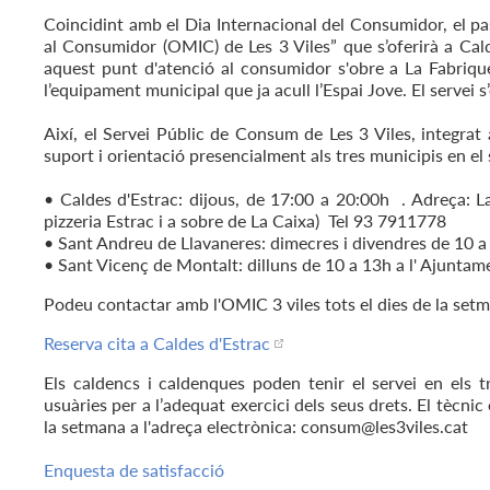
Coincidint amb el Dia Internacional del Consumidor, el pa
al Consumidor (OMIC) de Les 3 Viles” que s’oferirà a Cal
aquest punt d'atenció al consumidor s'obre a La Fabriquet
l’equipament municipal que ja acull l’Espai Jove. El servei s
Així, el Servei Públic de Consum de Les 3 Viles, integrat
suport i orientació presencialment als tres municipis en e
• Caldes d'Estrac: dijous, de 17:00 a 20:00h . Adreça: L
pizzeria Estrac i a sobre de La Caixa) Tel 93 7911778
• Sant Andreu de Llavaneres: dimecres i divendres de 10 
• Sant Vicenç de Montalt: dilluns de 10 a 13h a l' Ajuntam
Podeu contactar amb l'OMIC 3 viles tots el dies de la setm
Reserva cita a Caldes d'Estrac
Els caldencs i caldenques poden tenir el servei en els t
usuàries per a l’adequat exercici dels seus drets. El tècni
la setmana a l'adreça electrònica: consum@les3viles.cat
Enquesta de satisfacció