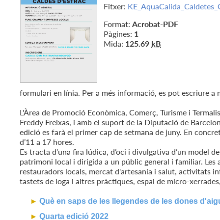
Fitxer:
KE_AquaCalida_Caldetes_
Format:
Acrobat-PDF
Pàgines:
1
Mida:
125.69
kB
formulari en línia. Per a més informació, es pot escriure
L'Àrea de Promoció Econòmica, Comerç, Turisme i Termalism
Freddy Freixas, i amb el suport de la Diputació de Barcelon
edició es farà el primer cap de setmana de juny. En concret,
d’11 a 17 hores.
Es tracta d’una fira lúdica, d’oci i divulgativa d’un model 
patrimoni local i dirigida a un públic general i familiar. L
restauradors locals, mercat d'artesania i salut, activitats
tastets de ioga i altres pràctiques, espai de micro-xerrades,
Què en saps de les llegendes de les dones d'ai
Quarta edició 2022