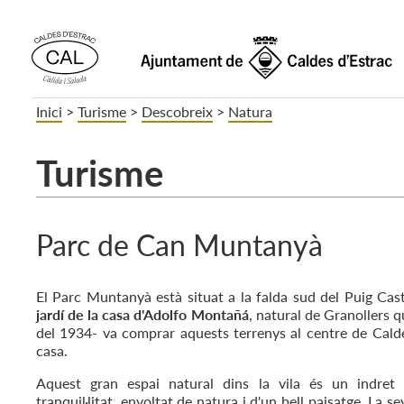
Inici
>
Turisme
>
Descobreix
>
Natura
Turisme
Parc de Can Muntanyà
El Parc Muntanyà està situat a la falda sud del Puig Cast
jardí de la casa d'Adolfo Montañá
, natural de Granollers q
del 1934- va comprar aquests terrenys al centre de Calde
casa.
Aquest gran espai natural dins la vila és un indret 
tranquil·litat, envoltat de natura i d'un bell paisatge. La s