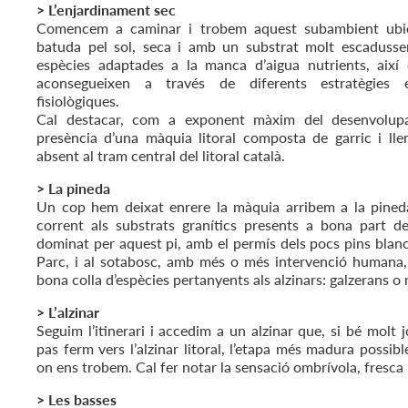
> L’enjardinament sec
Comencem a caminar i trobem aquest subambient ubic
batuda pel sol, seca i amb un substrat molt escadusser
espècies adaptades a la manca d’aigua nutrients, així
aconsegueixen a través de diferents estratègies e
fisiològiques.
Cal destacar, com a exponent màxim del desenvolupa
presència d’una màquia litoral composta de garric i llen
absent al tram central del litoral català.
> La pineda
Un cop hem deixat enrere la màquia arribem a la pineda,
corrent als substrats granítics presents a bona part de
dominat per aquest pi, amb el permís dels pocs pins blanc
Parc, i al sotabosc, amb més o més intervenció humana, 
bona colla d’espècies pertanyents als alzinars: galzerans o
> L’alzinar
Seguim l’itinerari i accedim a un alzinar que, si bé molt j
pas ferm vers l’alzinar litoral, l’etapa més madura possib
on ens trobem. Cal fer notar la sensació ombrívola, fresca 
> Les basses