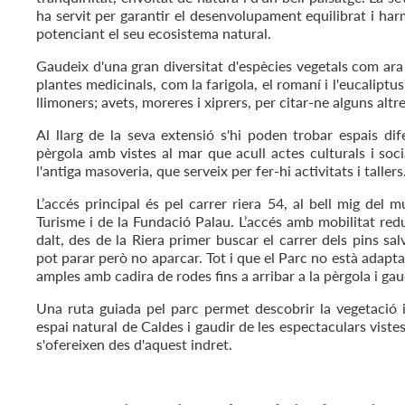
ha servit per garantir el desenvolupament equilibrat i ha
potenciant el seu ecosistema natural.
Gaudeix d'una gran diversitat d'espècies vegetals com ara m
plantes medicinals, com la farigola, el romaní i l'eucaliptus
llimoners; avets, moreres i xiprers, per citar-ne alguns altr
Al llarg de la seva extensió s'hi poden trobar espais di
pèrgola amb vistes al mar que acull actes culturals i soci
l'antiga masoveria, que serveix per fer-hi activitats i tallers
L’accés principal és pel carrer riera 54, al bell mig del m
Turisme i de la Fundació Palau. L’accés amb mobilitat red
dalt, des de la Riera primer buscar el carrer dels pins sal
pot parar però no aparcar. Tot i que el Parc no està adapt
amples amb cadira de rodes fins a arribar a la pèrgola i gaud
Una ruta guiada pel parc permet descobrir la vegetació i
espai natural de Caldes i gaudir de les espectaculars viste
s'ofereixen des d'aquest indret.