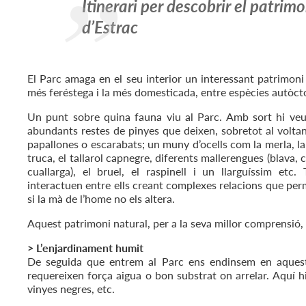
Itinerari per descobrir el patrim
d’Estrac
El Parc amaga en el seu interior un interessant patrimoni
més feréstega i la més domesticada, entre espècies autòcton
Un punt sobre quina fauna viu al Parc. Amb sort hi veur
abundants restes de pinyes que deixen, sobretot al voltan
papallones o escarabats; un muny d’ocells com la merla, la g
truca, el tallarol capnegre, diferents mallerengues (blava,
cuallarga), el bruel, el raspinell i un llarguíssim etc.
interactuen entre ells creant complexes relacions que perm
si la mà de l’home no els altera.
Aquest patrimoni natural, per a la seva millor comprensió,
> L’enjardinament humit
De seguida que entrem al Parc ens endinsem en aques
requereixen força aigua o bon substrat on arrelar. Aquí h
vinyes negres, etc.