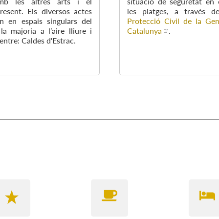
mb les altres arts i el
situació de seguretat en
esent. Els diversos actes
les platges, a través 
n en espais singulars del
Protecció Civil de la Gen
a majoria a l’aire lliure i
Catalunya
.
entre: Caldes d'Estrac.