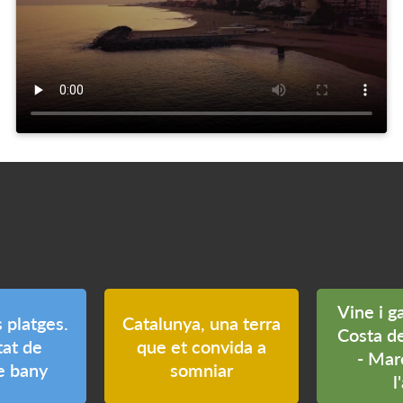
Vine i g
s platges.
Catalunya, una terra
Costa d
tat de
que et convida a
- Mar
de bany
somniar
l