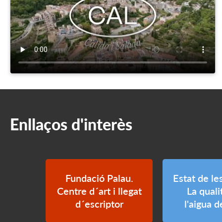
Enllaços d'interès
Fundació Palau.
Estat de le
Centre d´art i llegat
La quali
d´escriptor
l'aigua 