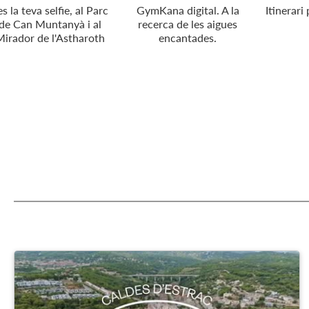
es la teva selfie, al Parc
GymKana digital. A la
Itinerari 
de Can Muntanyà i al
recerca de les aigues
irador de l'Astharoth
encantades.