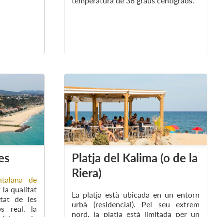
temperatura de 38 graus centígrads.
es
Platja del Kalima (o de la
Riera)
talana de
 la qualitat
La platja està ubicada en un entorn
stat de les
urbà (residencial). Pel seu extrem
s real, la
nord, la platja està limitada per un