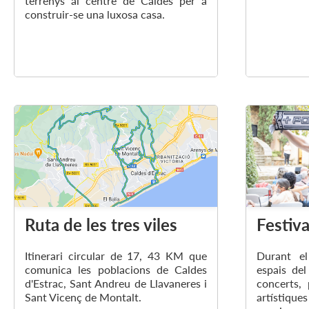
terrenys al centre de Caldes per a
construir-se una luxosa casa.
Ruta de les tres viles
Festiva
Itinerari circular de 17, 43 KM que
Durant el
comunica les poblacions de Caldes
espais del
d'Estrac, Sant Andreu de Llavaneres i
concerts,
Sant Vicenç de Montalt.
artístiqu