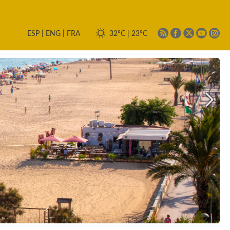
|
|
32ºC
|
23ºC
ESP
ENG
FRA