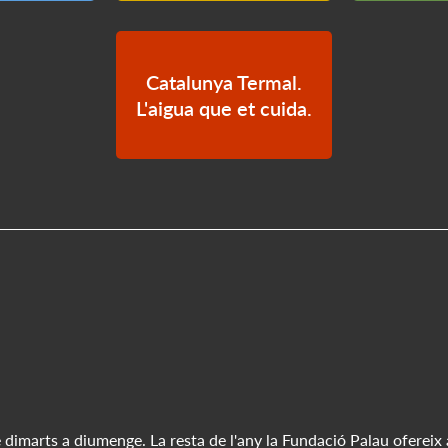
Catalunya Termal.
L'aigua que et cuida.
 dimarts a diumenge. La resta de l'any la Fundació Palau ofereix 