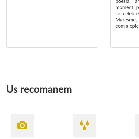
poesia, a
moment pr
se celebre
Maresme, l
com a epic
Us recomanem