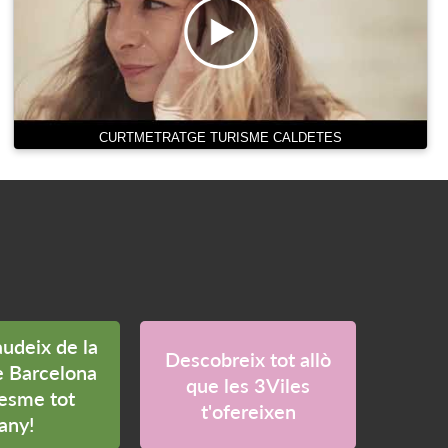
CURTMETRATGE TURISME CALDETES
audeix de la
Descobreix tot allò
e Barcelona
que les 3Viles
esme tot
t'ofereixen
'any!