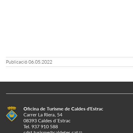
Publicació
06.05.2022
Oficina de Turisme de Caldes d'Estrac
Carrer La Riera, 54
08393 Caldes d´Estrac
Tel.
937 910 588
cdst.turisme
@caldetes.cat