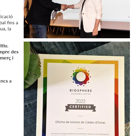
ó
licació
al fins a
ua, la
tiu.
empre des
omerç i
encs a