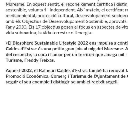
Maresme. En aquest sentit, el reconeixement certifica i disti
sostenible, voluntari i independent. Així mateix, el certificat
mediambiental, protecció cultural, desenvolupament socioeconò
amb els Objectius de Desenvolupament Sostenible, aprovats pe
l’any 2030. Els 17 objectius posen el focus en aspectes de vital
vida submarina, la vida terrestre o l’energia.
«El Biosphere Sustainable Lifestyle 2022 ens impulsa a conti
Caldes d’Estrac és una petita gran joia al mig del Maresme. 
del respecte, la cura i l’amor per un territori que amaga mil
Turisme, Freddy Freixas.
Aquest 2022, el Balneari Caldes d'Estrac també ha renovat la
Promoció Econòmica, Comerç i Turisme de l'Ajuntament de Cal
seguir el seu exemple i distingir-se amb el reeixit segell.