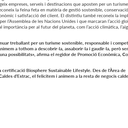
ngeix empreses, serveis i destinacions que aposten per un turisme
 reconeix la feina feta en matèria de gestió sostenible, conservaci
mic i satisfacció del client. El distintiu també reconeix la imp
r l’Assemblea de les Nacions Unides i que marcaran l’acció glob
 importància per al futur del planeta, com l’acció climàtica, l’aig
nuar treballant per un turisme sostenible, responsable i competi
Animem a tothom a descobrir-la, assaborir-la i gaudir-la, però s
 i una possibilitats», afirma el regidor de Promoció Econòmica, C
 certificació Biosphere Sustainable Lifestyle. Des de l'Àrea de
des d'Estrac, el felicitem i animem a la resta de negocis cald