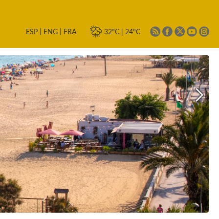
|
|
32ºC
|
24ºC
ESP
ENG
FRA