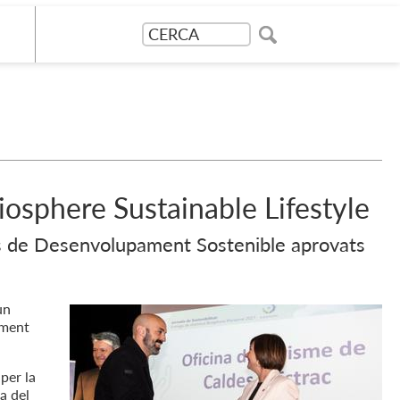
Biosphere Sustainable Lifestyle
tius de Desenvolupament Sostenible aprovats
un
ament
per la
a del