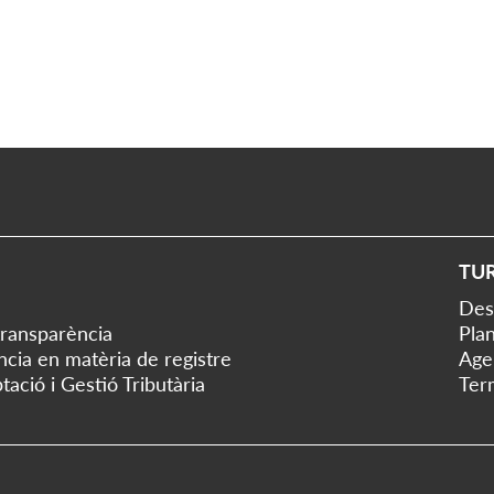
TU
Des
transparència
Plan
ència en matèria de registre
Age
tació i Gestió Tributària
Ter