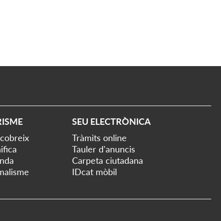
RISME
SEU ELECTRÒNICA
cobreix
Tràmits online
ifica
Tauler d'anuncis
nda
Carpeta ciutadana
malisme
IDcat mòbil