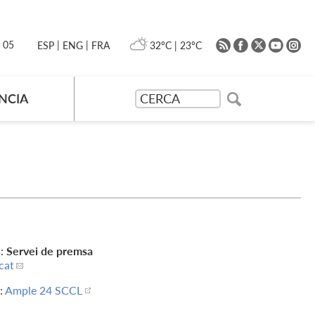
|
|
0 05
32ºC
|
23ºC
ESP
ENG
FRA
NCIA
s:
Servei de premsa
cat
:
Ample 24 SCCL