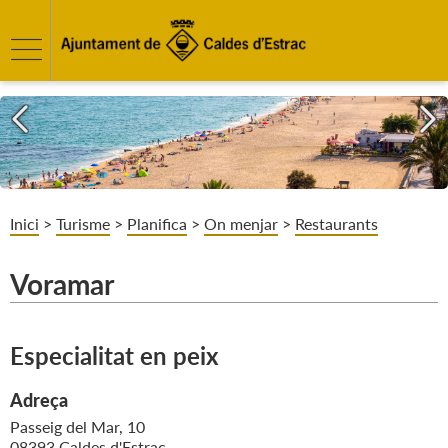
Inici
>
Turisme
>
Planifica
>
On menjar
>
Restaurants
Voramar
Especialitat en peix
Adreça
Passeig del Mar, 10
08393 Caldes d'Estrac