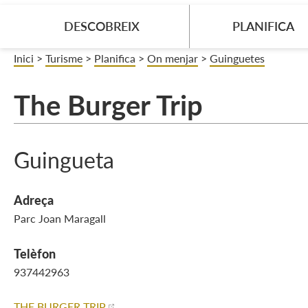
DESCOBREIX
PLANIFICA
Inici
>
Turisme
>
Planifica
>
On menjar
>
Guinguetes
The Burger Trip
Guingueta
Adreça
Parc Joan Maragall
Telèfon
937442963
THE BURGER TRIP