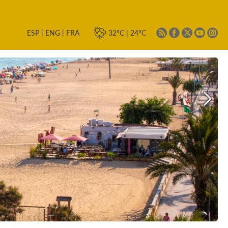
|
|
32ºC
|
24ºC
ESP
ENG
FRA