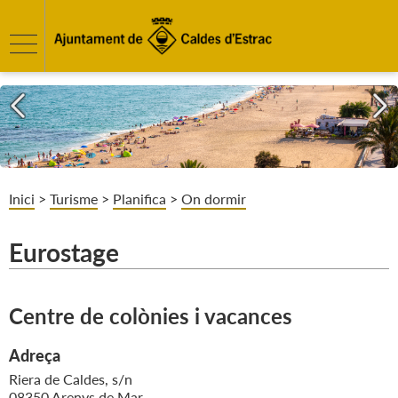
Inici
>
Turisme
>
Planifica
>
On dormir
Eurostage
Centre de colònies i vacances
Adreça
Riera de Caldes, s/n
08350 Arenys de Mar