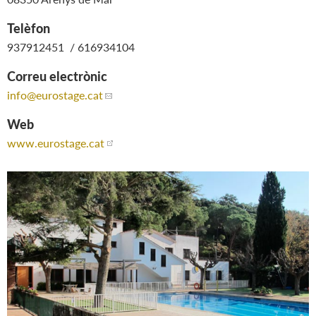
Telèfon
937912451 / 616934104
Correu electrònic
info
@eurostage.cat
Web
www.eurostage.cat