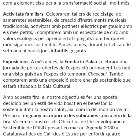
com a element clau per a la transformació social i molt més.
Activitats familiars:
Celebrarem tallers de reciclatge, de
samarretes sostenibles, de creació d'instruments musicals
tradicionals, activitats amb patinets elèctrics per gaudir amb
els més petits, i comptarem amb un espectacle de circ amb
valors ecològics per aprendre tots plegats com fer que el
món sigui més sostenible. A més, a més, durant tot el cap de
setmana hi haurà jocs infantils gegants.
Exposicions:
A més a més, la
Fundacio Palau
celebrarà una
jornada de portes obertes de l'exposició permanent i es farà
una visita guiada a l'exposició temporal
Chapeau!.
També
comptarem amb una exposició sobre energia sostenible que
estarà situada a la Sala Cultural.
Amb aquesta fira, el nostre objectiu és fer una aposta
decidida per un estil de vida basat en el benestar, la
sostenibilitat i la nostra salut, així com la del món on vivim.
Per això,
enguany incorporem les sobiranies com a eix de la
fira.
Volem fer nostres els Objectius de Desenvolupament
Sostenible de l’ONU posant en marxa l’Agenda 2030 a
Catalunya i des de Cal¬des d’Estrac per enfortir quatre