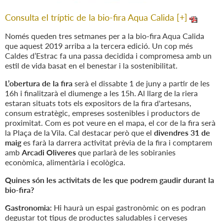
Consulta el tríptic de la bio-fira Aqua Calida [+]
Només queden tres setmanes per a la bio-fira Aqua Calida
que aquest 2019 arriba a la tercera edició. Un cop més
Caldes d’Estrac fa una passa decidida i compromesa amb un
estil de vida basat en el benestar i la sostenibilitat.
L’obertura de la fira
serà el dissabte 1 de juny a partir de les
16h i finalitzarà el diumenge a les 15h. Al llarg de la riera
estaran situats tots els expositors de la fira d'artesans,
consum estratègic, empreses sostenibles i productors de
proximitat. Com es pot veure en el mapa, el cor de la fira serà
la Plaça de la Vila. Cal destacar però que el
divendres 31 de
maig
es farà la darrera activitat prèvia de la fira i comptarem
amb
Arcadi Oliveres
que parlarà de les sobiranies
econòmica, alimentària i ecològica.
Quines són les activitats de les que podrem gaudir durant la
bio-fira?
Gastronomia:
Hi haurà un espai gastronòmic on es podran
degustar tot tipus de productes saludables i cerveses