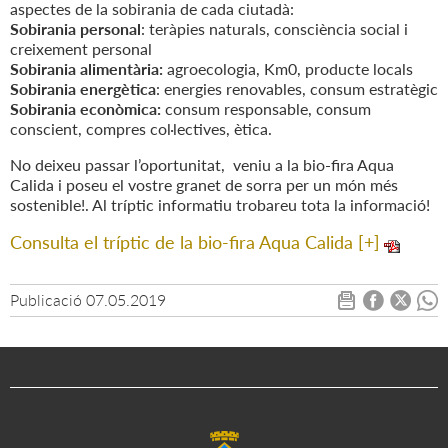
aspectes de la sobirania de cada ciutadà:
Sobirania personal
: teràpies naturals, consciència social i
creixement personal
Sobirania alimentària:
agroecologia, Km0, producte locals
Sobirania energètica
: energies renovables, consum estratègic
Sobirania econòmica:
consum responsable, consum
conscient, compres col·lectives, ètica.
No deixeu passar l’oportunitat, veniu a la bio-fira Aqua
Calida i poseu el vostre granet de sorra per un món més
sostenible!. Al tríptic informatiu trobareu tota la informació!
Consulta el tríptic de la bio-fira Aqua Calida [+]
Publicació
07.05.2019