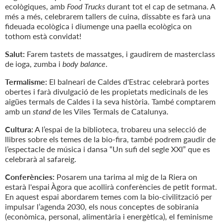
ecològiques, amb
Food Trucks
durant tot el cap de setmana. A
més a més, celebrarem tallers de cuina, dissabte es farà una
fideuada ecològica i diumenge una paella ecològica on
tothom està convidat!
Salut:
Farem tastets de massatges, i gaudirem de masterclass
de ioga, zumba i
body balance
.
Termalisme:
El balneari de Caldes d'Estrac celebrarà portes
obertes i farà divulgació de les propietats medicinals de les
aigües termals de Caldes i la seva història. També comptarem
amb un
stand
de les Viles Termals de Catalunya.
Cultura:
A l’espai de la biblioteca, trobareu una selecció de
llibres sobre els temes de la bio-fira, també podrem gaudir de
l’espectacle de música i dansa “Un sufi del segle XXI” que es
celebrarà al safareig.
Conferències:
Posarem una tarima al mig de la Riera on
estarà l'espai Àgora que acollirà conferències de petit format.
En aquest espai abordarem temes com la bio-civilització per
impulsar l’agenda 2030, els nous conceptes de sobirania
(econòmica, personal, alimentària i energètica), el feminisme