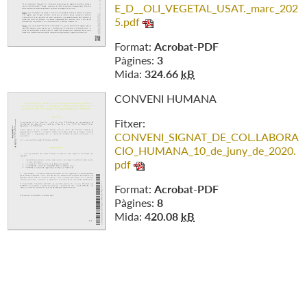
E_D__OLI_VEGETAL_USAT._marc_202
5.pdf
Format:
Acrobat-PDF
Pàgines:
3
Mida:
324.66
kB
CONVENI HUMANA
Fitxer:
CONVENI_SIGNAT_DE_COL.LABORA
CIO_HUMANA_10_de_juny_de_2020.
pdf
Format:
Acrobat-PDF
Pàgines:
8
Mida:
420.08
kB