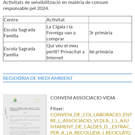
Activitats de sensibilització en matèria de consum
responsable pel 2024.
Centre
Activitat
La Cigala i la
Escola Sagrada
Formiga van a
3r primària
Familia
comprar
Qui veu el meu
Escola Sagrada
perfil? Privacitat a
6è primària
Familia
Internet
REGIDORIA DE MEDI AMBIENT
CONVENI ASSOCIACIO VIDIA
Fitxer:
CONVENI_DE_COL.LABORACIO_ENT
RE_L_ASSOCIACIO_VI.DI.A._I_L_AJU
NTAMENT_DE_CALDES_D__ESTRAC_
PER_A_LA_RECOLLIDA_I_RECICLATG