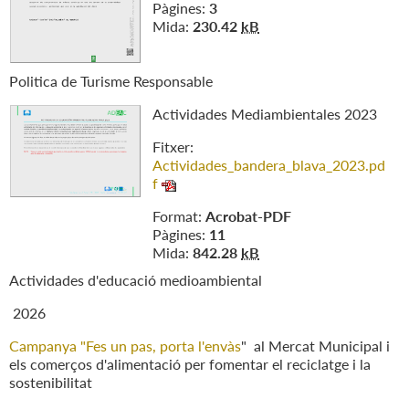
Pàgines:
3
Mida:
230.42
kB
Politica de Turisme Responsable
Actividades Mediambientales 2023
Fitxer:
Actividades_bandera_blava_2023.pd
f
Format:
Acrobat-PDF
Pàgines:
11
Mida:
842.28
kB
Actividades d'educació medioambiental
2026
Campanya "Fes un pas, porta l'envàs
" al Mercat Municipal i
els comerços d'alimentació per fomentar el reciclatge i la
sostenibilitat