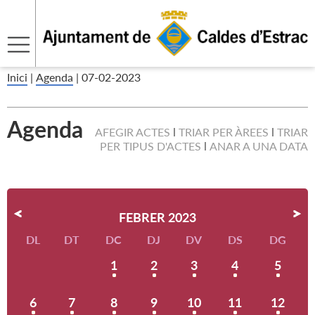
Inici
|
Agenda
|
07-02-2023
Agenda
AFEGIR ACTES
TRIAR PER ÀREES
TRIAR
PER TIPUS D'ACTES
ANAR A UNA DATA
FEBRER 2023
DL
DT
DC
DJ
DV
DS
DG
1
2
3
4
5
6
7
8
9
10
11
12