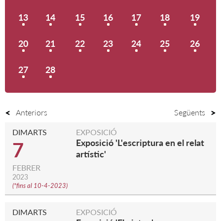
13
14
15
16
17
18
19
20
21
22
23
24
25
26
27
28
Anteriors
Següents
DIMARTS
EXPOSICIÓ
Exposició 'L'escriptura en el relat
7
artístic'
FEBRER
2023
(
*fins al 10-4-2023
)
DIMARTS
EXPOSICIÓ