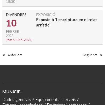
18:30
DIVENDRES
EXPOSICIÓ
Exposició 'L'escriptura en el relat
10
artístic'
FEBRER
2023
(
*fins al 10-4-2023
)
Anteriors
Següents
MUNICIPI
Dades generals
Equipaments i serveis
Entitats i associacions
Empreses i comerços