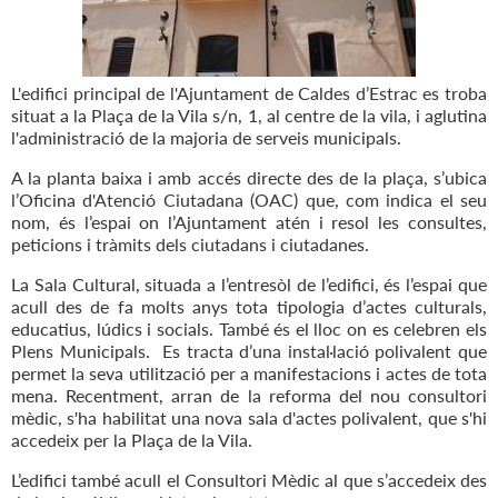
L'edifici principal de l'Ajuntament de Caldes d’Estrac es troba
situat a la Plaça de la Vila s/n, 1, al centre de la vila, i aglutina
l'administració de la majoria de serveis municipals.
A la planta baixa i amb accés directe des de la plaça, s’ubica
l’Oficina d'Atenció Ciutadana (OAC) que, com indica el seu
nom, és l’espai on l’Ajuntament atén i resol les consultes,
peticions i tràmits dels ciutadans i ciutadanes.
La Sala Cultural, situada a l’entresòl de l’edifici, és l’espai que
acull des de fa molts anys tota tipologia d’actes culturals,
educatius, lúdics i socials. També és el lloc on es celebren els
Plens Municipals. Es tracta d’una instal·lació polivalent que
permet la seva utilització per a manifestacions i actes de tota
mena. Recentment, arran de la reforma del nou consultori
mèdic, s'ha habilitat una nova sala d'actes polivalent, que s'hi
accedeix per la Plaça de la Vila.
L’edifici també acull el Consultori Mèdic al que s’accedeix des