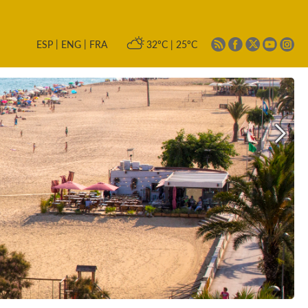
|
|
32ºC
|
25ºC
ESP
ENG
FRA