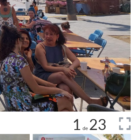
1
23
de