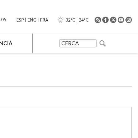
|
|
0 05
32ºC
|
24ºC
ESP
ENG
FRA
NCIA