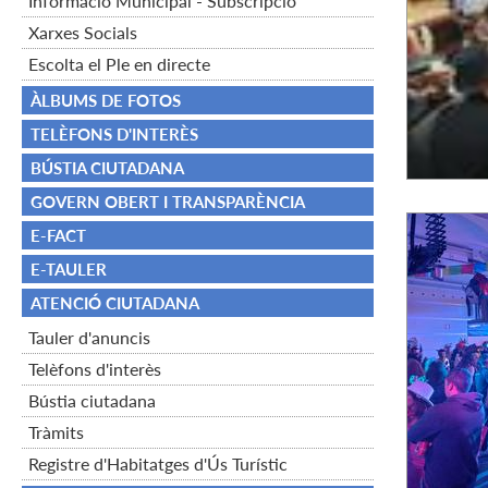
Informació Municipal - Subscripció
Xarxes Socials
Escolta el Ple en directe
ÀLBUMS DE FOTOS
TELÈFONS D'INTERÈS
BÚSTIA CIUTADANA
GOVERN OBERT I TRANSPARÈNCIA
E-FACT
E-TAULER
ATENCIÓ CIUTADANA
Tauler d'anuncis
Telèfons d'interès
Bústia ciutadana
Tràmits
Registre d'Habitatges d'Ús Turístic