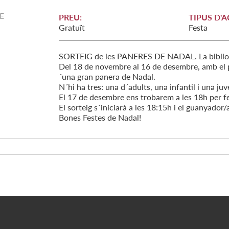
E
PREU:
TIPUS D'A
Gratuït
Festa
SORTEIG de les PANERES DE NADAL. La bibliotec
Del 18 de novembre al 16 de desembre, amb el 
´una gran panera de Nadal.
N´hi ha tres: una d´adults, una infantil i una juv
El 17 de desembre ens trobarem a les 18h per fer 
El sorteig s´iniciarà a les 18:15h i el guanyador/
Bones Festes de Nadal!