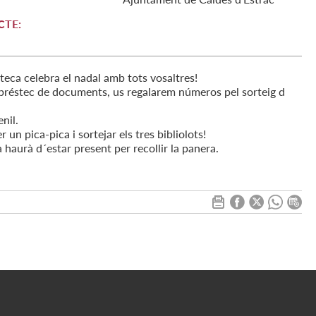
CTE:
a celebra el nadal amb tots vosaltres!
préstec de documents, us regalarem números pel sorteig d
enil.
un pica-pica i sortejar els tres bibliolots!
a haurà d´estar present per recollir la panera.