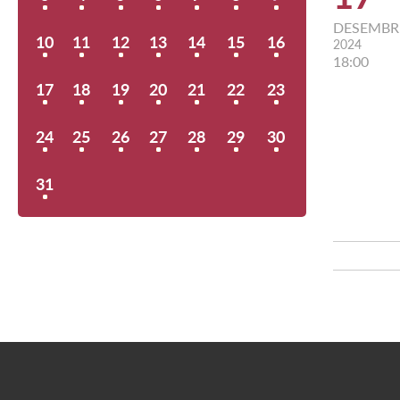
DESEMBR
10
11
12
13
14
15
16
2024
18:00
17
18
19
20
21
22
23
24
25
26
27
28
29
30
31