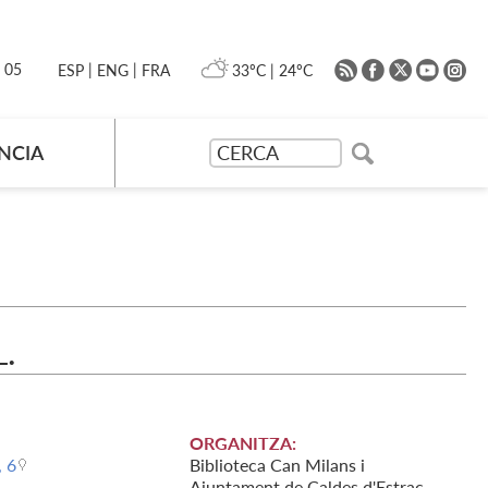
|
|
0 05
33ºC
|
24ºC
ESP
ENG
FRA
NCIA
.
ORGANITZA:
, 6
Biblioteca Can Milans i
Ajuntament de Caldes d'Estrac