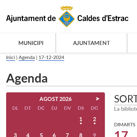
MUNICIPI
AJUNTAMENT
Inici
|
Agenda
|
17-12-2024
Agenda
SORT
AGOST 2026
DL
DT
DC
DJ
DV
DS
DG
La biblio
1
2
DIMARTS
17
3
4
5
6
7
8
9