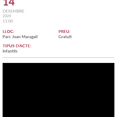
14
DESEMBRE
2024
11:00
LLOC:
PREU:
Parc Joan Maragall
Gratuït
TIPUS D'ACTE:
Infantils