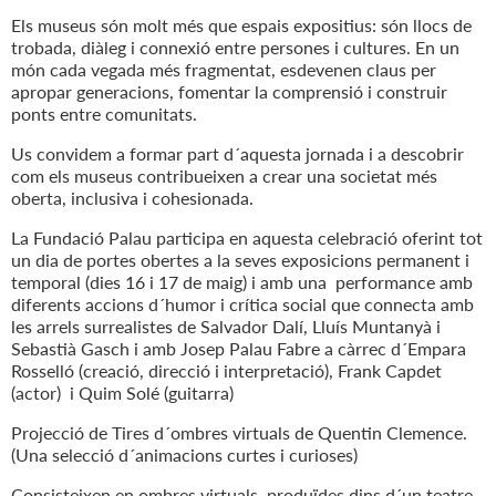
Els museus són molt més que espais expositius: són llocs de
trobada, diàleg i connexió entre persones i cultures. En un
món cada vegada més fragmentat, esdevenen claus per
apropar generacions, fomentar la comprensió i construir
ponts entre comunitats.
Us convidem a formar part d´aquesta jornada i a descobrir
com els museus contribueixen a crear una societat més
oberta, inclusiva i cohesionada.
La Fundació Palau participa en aquesta celebració oferint tot
un dia de portes obertes a la seves exposicions permanent i
temporal (dies 16 i 17 de maig) i amb una performance amb
diferents accions d´humor i crítica social que connecta amb
les arrels surrealistes de Salvador Dalí, Lluís Muntanyà i
Sebastià Gasch i amb Josep Palau Fabre a càrrec d´Empara
Rosselló (creació, direcció i interpretació), Frank Capdet
(actor) i Quim Solé (guitarra)
Projecció de Tires d´ombres virtuals de Quentin Clemence.
(Una selecció d´animacions curtes i curioses)
Consisteixen en ombres virtuals, produïdes dins d´un teatre