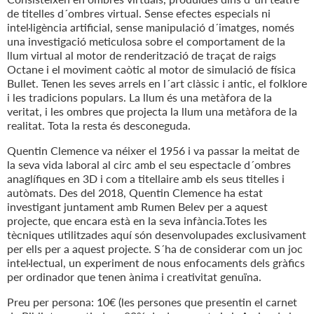
de titelles d´ombres virtual. Sense efectes especials ni
intel·ligència artificial, sense manipulació d´imatges, només
una investigació meticulosa sobre el comportament de la
llum virtual al motor de renderització de traçat de raigs
Octane i el moviment caòtic al motor de simulació de física
Bullet. Tenen les seves arrels en l´art clàssic i antic, el folklore
i les tradicions populars. La llum és una metàfora de la
veritat, i les ombres que projecta la llum una metàfora de la
realitat. Tota la resta és desconeguda.
Quentin Clemence va néixer el 1956 i va passar la meitat de
la seva vida laboral al circ amb el seu espectacle d´ombres
anaglífiques en 3D i com a titellaire amb els seus titelles i
autòmats. Des del 2018, Quentin Clemence ha estat
investigant juntament amb Rumen Belev per a aquest
projecte, que encara està en la seva infància.Totes les
tècniques utilitzades aquí són desenvolupades exclusivament
per ells per a aquest projecte. S´ha de considerar com un joc
intel·lectual, un experiment de nous enfocaments dels gràfics
per ordinador que tenen ànima i creativitat genuïna.
Preu per persona: 10€ (les persones que presentin el carnet