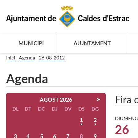
MUNICIPI
AJUNTAMENT
Inici
|
Agenda
|
26-08-2012
Agenda
Fira 
AGOST 2026
DL
DT
DC
DJ
DV
DS
DG
DIUMENG
1
2
26
3
4
5
6
7
8
9