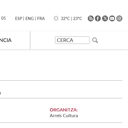
|
|
0 05
32ºC
|
23ºC
ESP
ENG
FRA
NCIA
ó
ORGANITZA:
Arrels Cultura