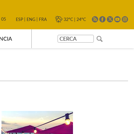
|
|
0 05
32ºC
|
24ºC
ESP
ENG
FRA
NCIA