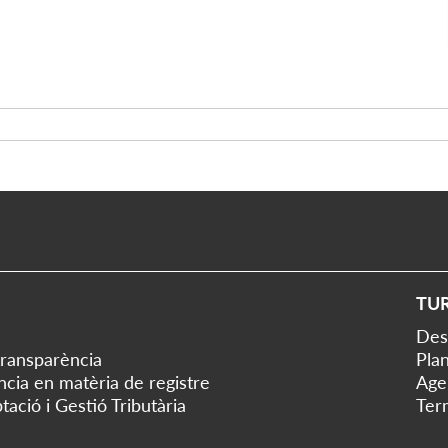
TU
Des
transparència
Plan
ència en matèria de registre
Age
tació i Gestió Tributària
Ter