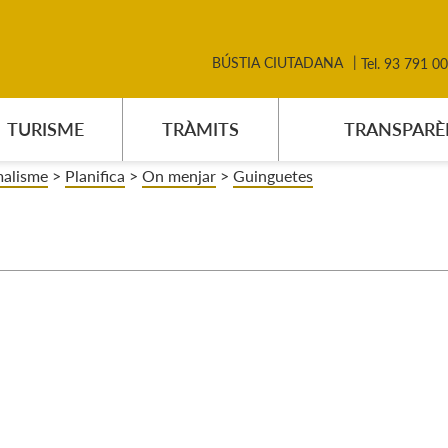
BÚSTIA CIUTADANA
Tel. 93 791 0
TURISME
TRÀMITS
TRANSPARÈ
malisme
>
Planifica
>
On menjar
>
Guinguetes