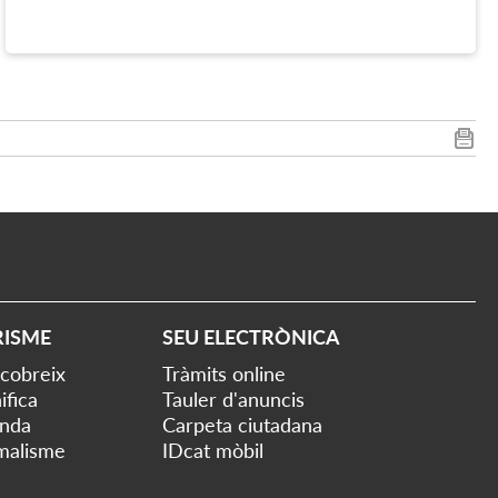
RISME
SEU ELECTRÒNICA
cobreix
Tràmits online
ifica
Tauler d'anuncis
nda
Carpeta ciutadana
malisme
IDcat mòbil