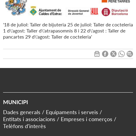
'18 de juliol: Taller de bijuteria 25 de juliol: Taller de cocteleria
1 d\'agost: Taller d\'atrapasomnis 8 i 22 d\'agost : Taller de
pancartes 29 d\'agost: Taller de cocteleria'
MUNICIPI
Dades generals
Equipaments i serveis
Entitats i associacions
Empreses i comerços
Telèfons d'interès