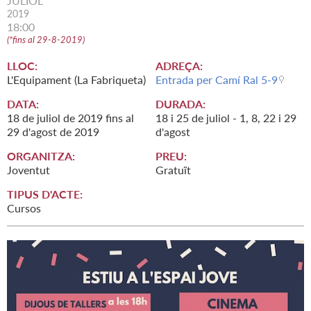
JULIOL
2019
18:00
(
*fins al 29-8-2019
)
LLOC:
ADREÇA:
L'Equipament (La Fabriqueta)
Entrada per Camí Ral 5-9
DATA:
DURADA:
18
de
juliol
de
2019
fins al
18 i 25 de juliol - 1, 8, 22 i 29
29
d'
agost
de
2019
d'agost
ORGANITZA:
PREU:
Joventut
Gratuït
TIPUS D'ACTE:
Cursos