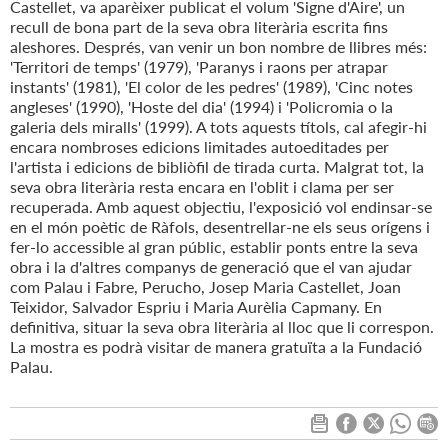
Castellet, va aparèixer publicat el volum 'Signe d'Aire', un
recull de bona part de la seva obra literària escrita fins
aleshores. Després, van venir un bon nombre de llibres més:
'Territori de temps' (1979), 'Paranys i raons per atrapar
instants' (1981), 'El color de les pedres' (1989), 'Cinc notes
angleses' (1990), 'Hoste del dia' (1994) i 'Policromia o la
galeria dels miralls' (1999). A tots aquests títols, cal afegir-hi
encara nombroses edicions limitades autoeditades per
l'artista i edicions de bibliòfil de tirada curta. Malgrat tot, la
seva obra literària resta encara en l'oblit i clama per ser
recuperada. Amb aquest objectiu, l'exposició vol endinsar-se
en el món poètic de Ràfols, desentrellar-ne els seus orígens i
fer-lo accessible al gran públic, establir ponts entre la seva
obra i la d'altres companys de generació que el van ajudar
com Palau i Fabre, Perucho, Josep Maria Castellet, Joan
Teixidor, Salvador Espriu i Maria Aurèlia Capmany. En
definitiva, situar la seva obra literària al lloc que li correspon.
La mostra es podrà visitar de manera gratuïta a la Fundació
Palau.