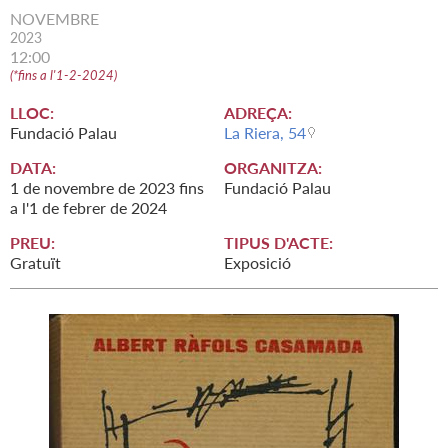
NOVEMBRE
2023
12:00
(
*fins a l'1-2-2024
)
LLOC:
ADREÇA:
Fundació Palau
La Riera, 54
DATA:
ORGANITZA:
1
de
novembre
de
2023
fins
Fundació Palau
a l'
1
de
febrer
de
2024
PREU:
TIPUS D'ACTE:
Gratuït
Exposició