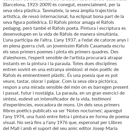
(Barcelona, 1923-2009) és conegut, essencialment, per la
seva obra plàstica. Tanmateix, la seva àmplia trajectòria
artística, de ressò internacional, ha eclipsat bona part de la
seva figura polièdrica. El Ràfols pintor amaga el Ràfols
pedagog, però també el Ràfols poeta. Pintura i escriptura es
desenvolupen en la vida de Ràfols de manera simultània.
L'una participa de l'altra. L'any 1937, a l'edat de catorze anys i
en plena guerra civil, un joveníssim Ràfols Casamada escriu
els seus primers poemes i pinta els primers quadres. Des
d'aleshores, l'esperit sensible de l'artista procurarà atrapar
instants en la pintura i la paraula. Totes dues disciplines
entren sovint en una estranya simbiosi: el món poètic de
Ràfols és eminentment plàstic. És una poesia que es pot
veure, tastar, olorar i palpar. Com la seva obra pictòrica,
respon a una mirada sensible del món on es barregen present
i passat, futur i nostàlgia. La paraula, en un gran exercici de
síntesi, esdevé un intensificador de la vida, testimoni
d'experiències, evocadora de mons. Un dels seus primers
llibres poètics publicats va ser 'Notes nocturnes', aparegut
l'any 1974, una fusió entre lletra i pintura en forma de poema
visual. No serà fins a l'any 1976 que, esperonat per Llibres
del Mall i amb el suport del seu amic editor Josep Maria