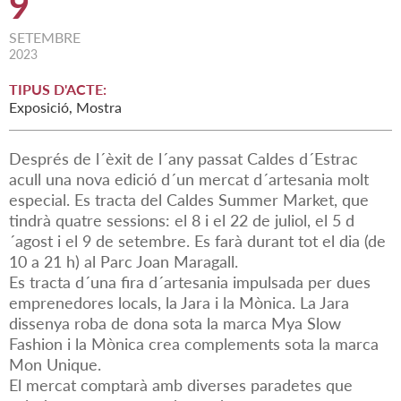
9
SETEMBRE
2023
TIPUS D'ACTE:
Exposició, Mostra
Després de l´èxit de l´any passat Caldes d´Estrac
acull una nova edició d´un mercat d´artesania molt
especial. Es tracta del Caldes Summer Market, que
tindrà quatre sessions: el 8 i el 22 de juliol, el 5 d
´agost i el 9 de setembre. Es farà durant tot el dia (de
10 a 21 h) al Parc Joan Maragall.
Es tracta d´una fira d´artesania impulsada per dues
emprenedores locals, la Jara i la Mònica. La Jara
dissenya roba de dona sota la marca Mya Slow
Fashion i la Mònica crea complements sota la marca
Mon Unique.
El mercat comptarà amb diverses paradetes que