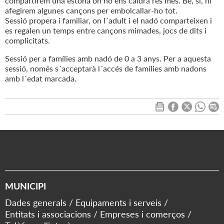
compartirem una estona on no ens caldrà res més. Bé, sí, hi
afegirem algunes cançons per embolcallar-ho tot.
Sessió propera i familiar, on l´adult i el nadó comparteixen i
es regalen un temps entre cançons mimades, jocs de dits i
complicitats.
Sessió per a famílies amb nadó de 0 a 3 anys. Per a aquesta
sessió, només s´acceptarà l´accés de famílies amb nadons
amb l´edat marcada.
MUNICIPI
Dades generals
Equipaments i serveis
Entitats i associacions
Empreses i comerços