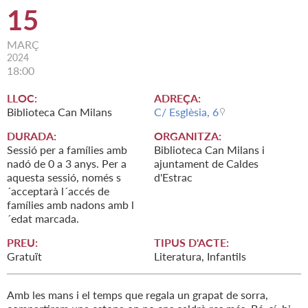
15
MARÇ
2024
18:00
LLOC:
ADREÇA:
Biblioteca Can Milans
C/ Esglèsia, 6
DURADA:
ORGANITZA:
Sessió per a famílies amb
Biblioteca Can Milans i
nadó de 0 a 3 anys. Per a
ajuntament de Caldes
aquesta sessió, només s
d'Estrac
´acceptarà l´accés de
famílies amb nadons amb l
´edat marcada.
PREU:
TIPUS D'ACTE:
Gratuït
Literatura, Infantils
Amb les mans i el temps que regala un grapat de sorra,