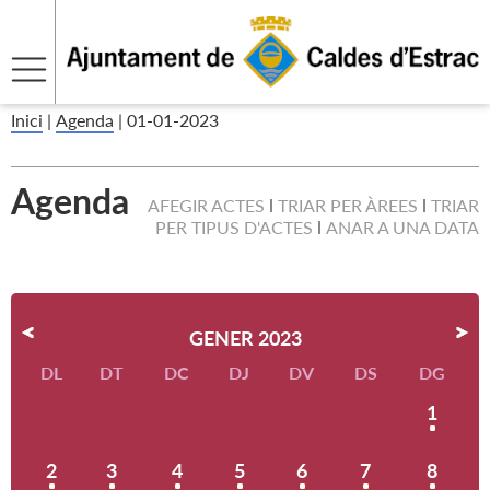
Inici
|
Agenda
|
01-01-2023
Agenda
AFEGIR ACTES
TRIAR PER ÀREES
TRIAR
PER TIPUS D'ACTES
ANAR A UNA DATA
GENER 2023
DL
DT
DC
DJ
DV
DS
DG
1
2
3
4
5
6
7
8