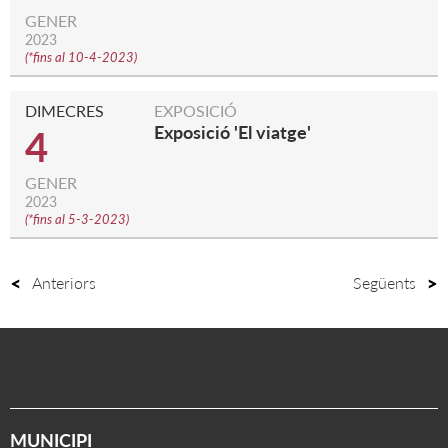
GENER
2023
(
*fins al 10-4-2023
)
DIMECRES
EXPOSICIÓ
Exposició 'El viatge'
4
GENER
2023
(
*fins al 5-3-2023
)
Anteriors
Següents
MUNICIPI