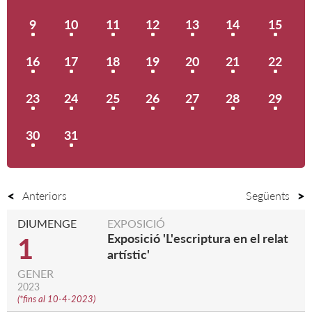
9
10
11
12
13
14
15
16
17
18
19
20
21
22
23
24
25
26
27
28
29
30
31
Anteriors
Següents
DIUMENGE
EXPOSICIÓ
Exposició 'L'escriptura en el relat
1
artístic'
GENER
2023
(
*fins al 10-4-2023
)