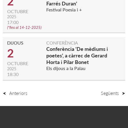
2
Farrés Duran'
Festival Poesia i +
OCTUBRE
2025
17:00
(
*fins al 14-12-2025
)
DIJOUS
CONFERÈNCIA
Conferència 'De mèdiums i
2
poetes', a càrrec de Gerard
Horta i Pilar Bonet
OCTUBRE
Els dijous a la Palau
2025
18:30
Anteriors
Següents