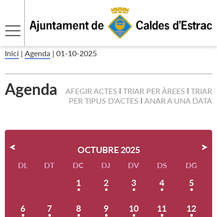
Inici
|
Agenda
|
01-10-2025
Agenda
AFEGIR ACTES
TRIAR PER ÀREES
TRIAR
PER TIPUS D'ACTES
ANAR A UNA DATA
OCTUBRE 2025
DL
DT
DC
DJ
DV
DS
DG
1
2
3
4
5
6
7
8
9
10
11
12