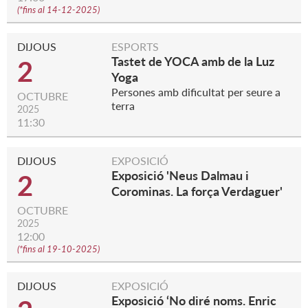
(
*fins al 14-12-2025
)
DIJOUS
ESPORTS
Tastet de YOCA amb de la Luz
2
Yoga
Persones amb dificultat per seure a
OCTUBRE
terra
2025
11:30
DIJOUS
EXPOSICIÓ
Exposició 'Neus Dalmau i
2
Corominas. La força Verdaguer'
OCTUBRE
2025
12:00
(
*fins al 19-10-2025
)
DIJOUS
EXPOSICIÓ
Exposició ‘No diré noms. Enric