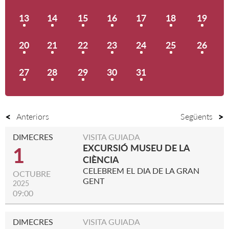
13
14
15
16
17
18
19
20
21
22
23
24
25
26
27
28
29
30
31
Anteriors
Següents
DIMECRES
VISITA GUIADA
EXCURSIÓ MUSEU DE LA
1
CIÈNCIA
CELEBREM EL DIA DE LA GRAN
OCTUBRE
GENT
2025
09:00
DIMECRES
VISITA GUIADA