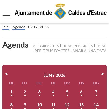
Inici
|
Agenda
|
02-06-2026
Agenda
AFEGIR ACTES
TRIAR PER ÀREES
TRIAR
PER TIPUS D'ACTES
ANAR A UNA DATA
JUNY 2026
DL
DT
DC
DJ
DV
DS
DG
1
2
3
4
5
6
7
8
9
10
11
12
13
14