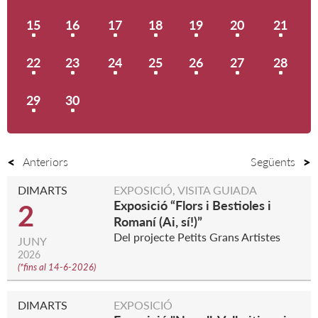
15
16
17
18
19
20
21
22
23
24
25
26
27
28
29
30
Anteriors
Següents
DIMARTS
EXPOSICIÓ, VISITA GUIADA
Exposició “Flors i Bestioles i
2
Romaní (Ai, sí!)”
Del projecte Petits Grans Artistes
JUNY
2026
(
*fins al 14-6-2026
)
DIMARTS
EXPOSICIÓ