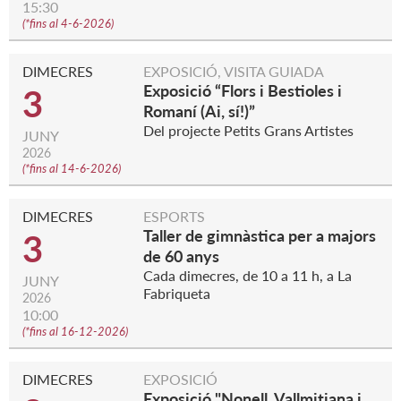
15:30
(
*fins al 4-6-2026
)
DIMECRES
EXPOSICIÓ, VISITA GUIADA
Exposició “Flors i Bestioles i
3
Romaní (Ai, sí!)”
Del projecte Petits Grans Artistes
JUNY
2026
(
*fins al 14-6-2026
)
DIMECRES
ESPORTS
Taller de gimnàstica per a majors
3
de 60 anys
Cada dimecres, de 10 a 11 h, a La
JUNY
Fabriqueta
2026
10:00
(
*fins al 16-12-2026
)
DIMECRES
EXPOSICIÓ
Exposició "Nonell, Vallmitjana i