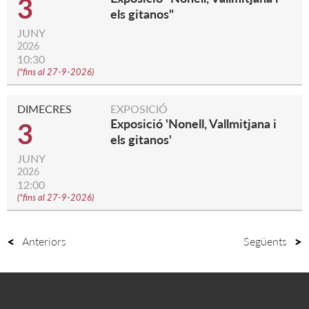
3
els gitanos"
JUNY
2026
10:30
(
*fins al 27-9-2026
)
DIMECRES
EXPOSICIÓ
Exposició 'Nonell, Vallmitjana i
3
els gitanos'
JUNY
2026
12:00
(
*fins al 27-9-2026
)
Anteriors
Següents