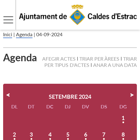
Inici
|
Agenda
|
04-09-2024
Agenda
AFEGIR ACTES
TRIAR PER ÀREES
TRIAR
PER TIPUS D'ACTES
ANAR A UNA DATA
SETEMBRE 2024
DL
DT
DC
DJ
DV
DS
DG
1
2
3
4
5
6
7
8