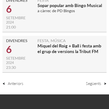
DIVENDRES
FESTA
Sopar popular amb Bingo Musical
6
a càrrec de PD Bingos
SETEMBRE
2024
21:00
DIVENDRES
FESTA, MÚSICA
Miquel del Roig + Ball i festa amb
6
el grup de versions la Tribut FM
SETEMBRE
2024
23:30
Anteriors
Següents