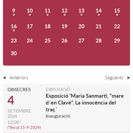
9
10
11
12
13
14
15
16
17
18
19
20
21
22
23
24
25
26
27
28
29
30
Anteriors
Següents
DIMECRES
EXPOSICIÓ
Exposició ‘Maria Sanmartí, “mare
4
d´en Clavé”. La innocència del
traç´
SETEMBRE
Inauguració
2024
12:00
(
*fins al 15-9-2024
)