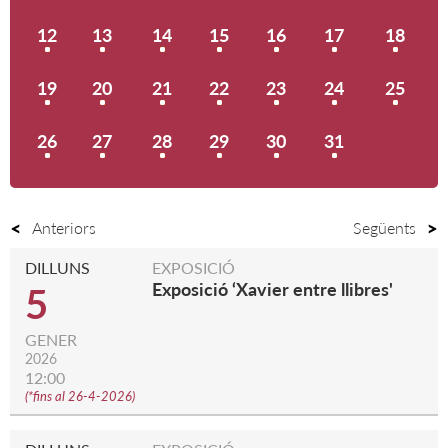
12
13
14
15
16
17
18
19
20
21
22
23
24
25
26
27
28
29
30
31
Anteriors
Següents
DILLUNS
EXPOSICIÓ
Exposició ‘Xavier entre llibres'
5
GENER
2026
12:00
(
*fins al 26-4-2026
)