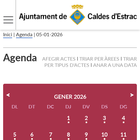
Inici
|
Agenda
|
05-01-2026
Agenda
AFEGIR ACTES
TRIAR PER ÀREES
TRIAR
PER TIPUS D'ACTES
ANAR A UNA DATA
GENER 2026
DL
DT
DC
DJ
DV
DS
DG
1
2
3
4
5
6
7
8
9
10
11