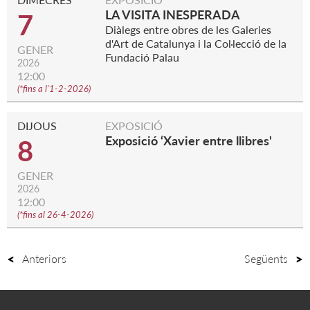
LA VISITA INESPERADA
7
Diàlegs entre obres de les Galeries
d'Art de Catalunya i la Col·lecció de la
GENER
Fundació Palau
2026
12:00
(
*fins a l'1-2-2026
)
DIJOUS
EXPOSICIÓ
Exposició ‘Xavier entre llibres'
8
GENER
2026
12:00
(
*fins al 26-4-2026
)
Anteriors
Següents