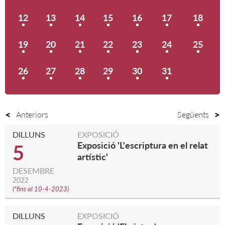
12
13
14
15
16
17
18
19
20
21
22
23
24
25
26
27
28
29
30
31
Anteriors
Següents
DILLUNS
EXPOSICIÓ
Exposició 'L'escriptura en el relat
5
artístic'
DESEMBRE
2022
(
*fins al 10-4-2023
)
DILLUNS
EXPOSICIÓ