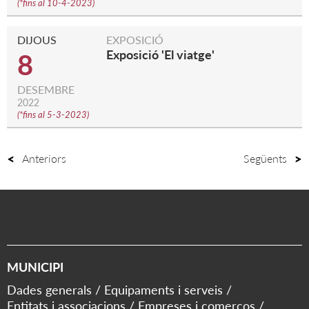
(
*fins al 10-4-2023
)
DIJOUS
EXPOSICIÓ
Exposició 'El viatge'
8
DESEMBRE
2022
(
*fins al 5-3-2023
)
Anteriors
Següents
MUNICIPI
Dades generals
Equipaments i serveis
Entitats i associacions
Empreses i comerços