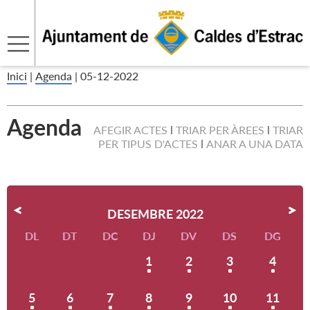
Inici
|
Agenda
|
05-12-2022
Agenda
AFEGIR ACTES
TRIAR PER ÀREES
TRIAR
PER TIPUS D'ACTES
ANAR A UNA DATA
DESEMBRE 2022
DL
DT
DC
DJ
DV
DS
DG
1
2
3
4
5
6
7
8
9
10
11