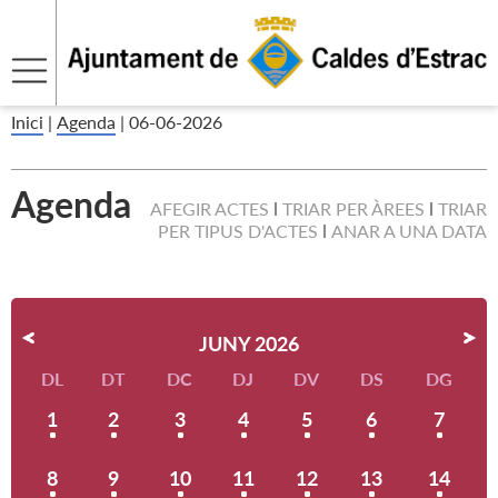
Inici
|
Agenda
|
06-06-2026
Agenda
AFEGIR ACTES
TRIAR PER ÀREES
TRIAR
PER TIPUS D'ACTES
ANAR A UNA DATA
JUNY 2026
DL
DT
DC
DJ
DV
DS
DG
1
2
3
4
5
6
7
8
9
10
11
12
13
14