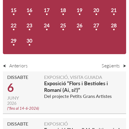
15
16
17
18
19
20
21
22
23
24
25
26
27
28
29
30
Anteriors
Següents
DISSABTE
EXPOSICIÓ, VISITA GUIADA
Exposició “Flors i Bestioles i
6
Romaní (Ai, sí!)”
Del projecte Petits Grans Artistes
JUNY
2026
(
*fins al 14-6-2026
)
DISSABTE
EXPOSICIÓ